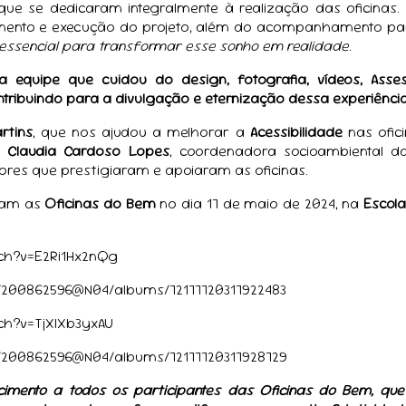
 que se dedicaram integralmente à realização das oficin
amento e execução do projeto, além do acompanhamento pa
 essencial para transformar esse sonho em realidade.
 equipe que cuidou do design, fotografia, vídeos, Asses
ntribuindo para a divulgação e eternização dessa experiência
rtins
, que nos ajudou a melhorar a
Acessibilidade
nas ofic
 Claudia Cardoso Lopes
, coordenadora socioambiental d
res que prestigiaram e apoiaram as oficinas.
oram as
Oficinas do Bem
no dia 17 de maio de 2024, na
Escol
ch?v=E2Ri1Hx2nQg
s/200862596@N04/albums/72177720317922483
ch?v=TjXlXb3yxAU
s/200862596@N04/albums/72177720317928729
cimento a todos os participantes das Oficinas do Bem, qu