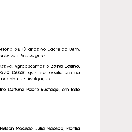
jetória de 10 anos no Lacre do Bem.
nclusiva e Reciclagem.
ossível. Agradecemos à
Zaina Coelho
,
David Cesar
, que nos auxiliaram na
campanha de divulgação.
tro Cultural Padre Eustáqui, em Belo
,
Nelson Macedo
,
Júlia Macedo
,
Marília