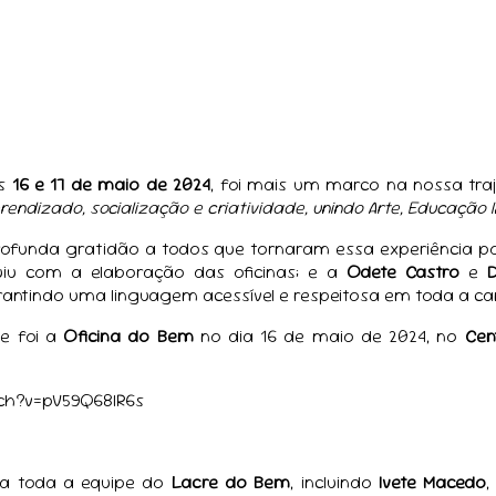
s
16 e 17 de maio de 2024
, foi mais um marco na nossa tra
endizado, socialização e criatividade, unindo Arte, Educação I
ofunda gratidão a todos que tornaram essa experiência p
ibuiu com a elaboração das oficinas; e a
Odete Castro
e
arantindo uma linguagem acessível e respeitosa em toda a 
e foi a
Oficina do Bem
no dia 16 de maio de 2024, no
Cen
ch?v=pV59Q68IR6s
a toda a equipe do
Lacre do Bem
, incluindo
Ivete Macedo